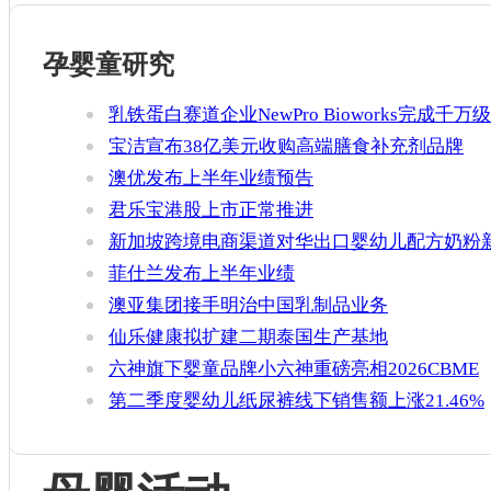
孕婴童研究
乳铁蛋白赛道企业NewPro Bioworks完成千万级
融资
宝洁宣布38亿美元收购高端膳食补充剂品牌
Thorne
澳优发布上半年业绩预告
君乐宝港股上市正常推进
新加坡跨境电商渠道对华出口婴幼儿配方奶粉
增官方健康证书通关要求
菲仕兰发布上半年业绩
澳亚集团接手明治中国乳制品业务
仙乐健康拟扩建二期泰国生产基地
六神旗下婴童品牌小六神重磅亮相2026CBME
第二季度婴幼儿纸尿裤线下销售额上涨21.46%