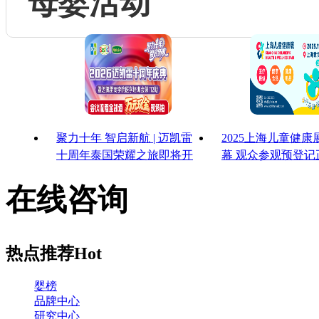
母婴活动
聚力十年 智启新航 | 迈凯雷
2025上海儿童健
十周年泰国荣耀之旅即将开
幕 观众参观预登记
启
启！
在线咨询
热点推荐
Hot
婴榜
品牌中心
研究中心