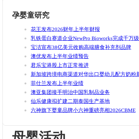
孕婴童研究
花王发布2026财年上半年财报
乳铁蛋白赛道企业NewPro Bioworks完成千万级
融资
宝洁宣布38亿美元收购高端膳食补充剂品牌
Thorne
澳优发布上半年业绩预告
君乐宝港股上市正常推进
新加坡跨境电商渠道对华出口婴幼儿配方奶粉
增官方健康证书通关要求
菲仕兰发布上半年业绩
澳亚集团接手明治中国乳制品业务
仙乐健康拟扩建二期泰国生产基地
六神旗下婴童品牌小六神重磅亮相2026CBME
母婴活动