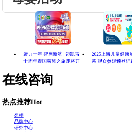
聚力十年 智启新航 | 迈凯雷
2025上海儿童健
十周年泰国荣耀之旅即将开
幕 观众参观预登记
启
启！
在线咨询
热点推荐
Hot
婴榜
品牌中心
研究中心