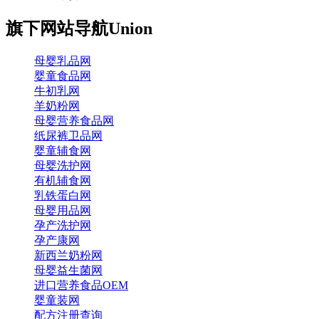
旗下网站导航
Union
母婴乳品网
婴童食品网
牛初乳网
羊奶粉网
母婴营养食品网
纸尿裤卫品网
婴童辅食网
母婴洗护网
有机辅食网
乳铁蛋白网
母婴用品网
孕产洗护网
孕产康网
新西兰奶粉网
母婴益生菌网
进口营养食品OEM
婴童装网
配方注册查询