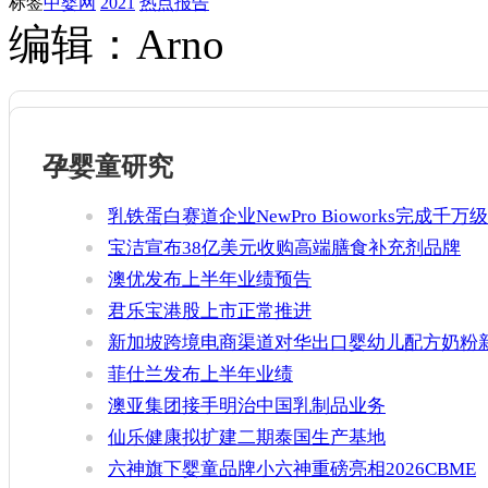
标签
中婴网
2021
热点报告
编辑：Arno
孕婴童研究
乳铁蛋白赛道企业NewPro Bioworks完成千万级
融资
宝洁宣布38亿美元收购高端膳食补充剂品牌
Thorne
澳优发布上半年业绩预告
君乐宝港股上市正常推进
新加坡跨境电商渠道对华出口婴幼儿配方奶粉
增官方健康证书通关要求
菲仕兰发布上半年业绩
澳亚集团接手明治中国乳制品业务
仙乐健康拟扩建二期泰国生产基地
六神旗下婴童品牌小六神重磅亮相2026CBME