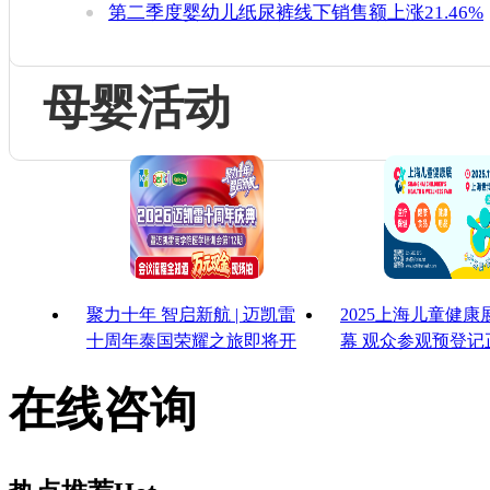
第二季度婴幼儿纸尿裤线下销售额上涨21.46%
母婴活动
聚力十年 智启新航 | 迈凯雷
2025上海儿童健
十周年泰国荣耀之旅即将开
幕 观众参观预登记
启
启！
在线咨询