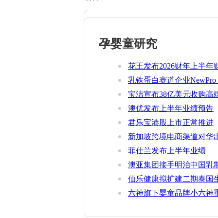
孕婴童研究
花王发布2026财年上半年
乳铁蛋白赛道企业NewPro 
宝洁宣布38亿美元收购高端
澳优发布上半年业绩预告
君乐宝港股上市正常推进
新加坡跨境电商渠道对华
官方健康证书通关要求
菲仕兰发布上半年业绩
澳亚集团接手明治中国乳
仙乐健康拟扩建二期泰国
六神旗下婴童品牌小六神重磅