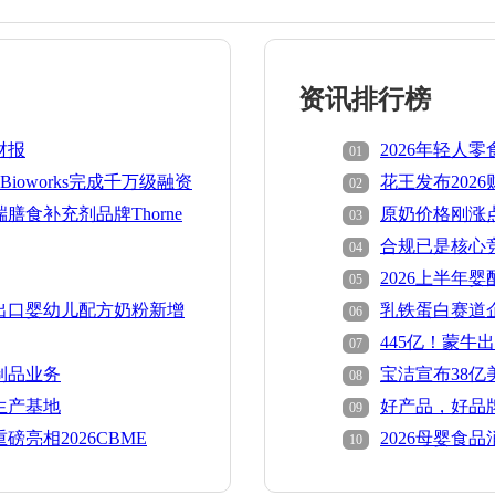
资讯排行榜
财报
2026年轻人
01
Bioworks完成千万级融资
花王发布202
02
膳食补充剂品牌Thorne
原奶价格刚涨
03
盘有人退市
合规已是核心
04
南》征求意见
2026上半年
05
4个国家下降！
出口婴幼儿配方奶粉新增
乳铁蛋白赛道企业
06
资
445亿！蒙牛
07
制品业务
宝洁宣布38
08
Thorne
生产基地
好产品，好品牌
09
AWARDS中国孕
亮相2026CBME
2026母婴食
10
而是确定感