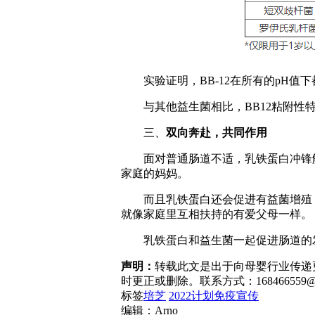
实验证明，BB-12在所有的pH值
与其他益生菌相比，BB12粘附性特
三、
双向奔赴，共同作用
面对普通肠道不适，乳铁蛋白冲锋解
家庭的妈妈。
而且乳铁蛋白还会促进有益菌增殖，
就像家庭里互相扶持的有爱父母一样。
乳铁蛋白和益生菌一起促进肠道的发育
声明：
转载此文是出于向母婴行业传递
时更正或删除。联系方式：168466559@q
标签
培芝
2022计划免疫宣传
编辑：Arno