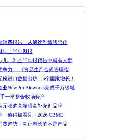
零食消费报告：从解馋到情绪陪伴
6财年上半年财报
点儿，乳企半年报预告中就有人翻
竞争力！ 《食品生产合规管理指
婴配粉进口数据出炉，5个国家增长！
NewPro Bioworks完成千万级融
出手一举整合牧场资产
亿美元收购高端膳食补充剂品牌
，值得被看见｜2026 CBME
婴童产业奖获奖榜单揭晓
品消费趋势：真正增长的不是产品，