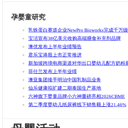
孕婴童研究
乳铁蛋白赛道企业NewPro Bioworks完成千万级
融资
宝洁宣布38亿美元收购高端膳食补充剂品牌
Thorne
澳优发布上半年业绩预告
君乐宝港股上市正常推进
新加坡跨境电商渠道对华出口婴幼儿配方奶粉
增官方健康证书通关要求
菲仕兰发布上半年业绩
澳亚集团接手明治中国乳制品业务
仙乐健康拟扩建二期泰国生产基地
六神旗下婴童品牌小六神重磅亮相2026CBME
第二季度婴幼儿纸尿裤线下销售额上涨21.46%