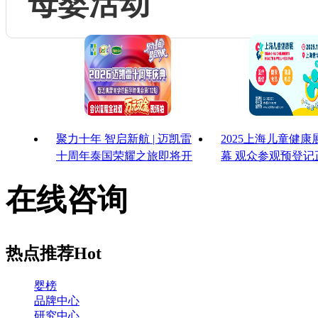
母婴活动
聚力十年 智启新航 | 迈凯雷
2025上海儿童健
十周年泰国荣耀之旅即将开
幕 观众参观预登记
启
启！
在线咨询
热点推荐
Hot
婴榜
品牌中心
研究中心