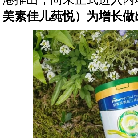
美素佳儿莼悦）为增长做