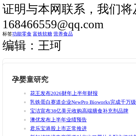
证明与本网联系，我们将
168466559@qq.com
标签
功能零食
富铁软糖
营养食品
编辑：王珂
孕婴童研究
花王发布2026财年上半年财报
乳铁蛋白赛道企业NewPro Bioworks完成千万级
融资
宝洁宣布38亿美元收购高端膳食补充剂品牌
Thorne
澳优发布上半年业绩预告
君乐宝港股上市正常推进