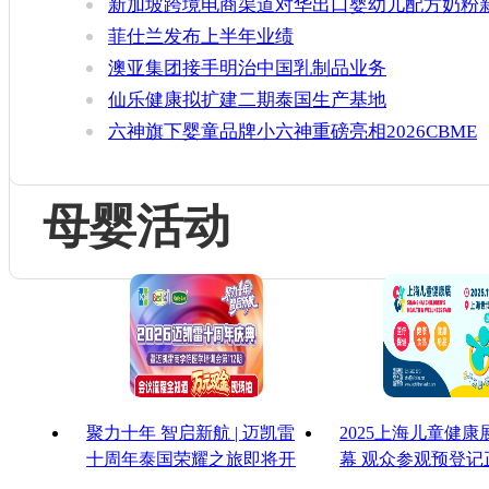
新加坡跨境电商渠道对华出口婴幼儿配方奶粉
增官方健康证书通关要求
菲仕兰发布上半年业绩
澳亚集团接手明治中国乳制品业务
仙乐健康拟扩建二期泰国生产基地
六神旗下婴童品牌小六神重磅亮相2026CBME
母婴活动
聚力十年 智启新航 | 迈凯雷
2025上海儿童健
十周年泰国荣耀之旅即将开
幕 观众参观预登记
启
启！