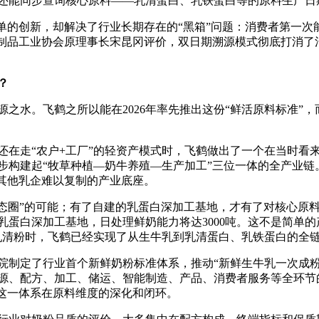
还能同步查询核心原料——乳清蛋白、乳铁蛋白等的原料生产日
的创新，却解决了行业长期存在的“黑箱”问题：消费者第一次
乳制品工业协会原理事长宋昆冈评价，双日期溯源模式彻底打消了
？
水。飞鹤之所以能在2026年率先推出这份“鲜活原料标准”，
还在走“农户+工厂”的轻资产模式时，飞鹤做出了一个在当时看来
步构建起“牧草种植—奶牛养殖—生产加工”三位一体的全产业链
了其他乳企难以复制的产业底座。
圈”的可能；有了自建的乳蛋白深加工基地，才有了对核心原
乳蛋白深加工基地，日处理鲜奶能力将达3000吨。这不是简单的
乳清粉时，飞鹤已经实现了从生牛乳到乳清蛋白、乳铁蛋白的全
院制定了行业首个新鲜奶粉标准体系，推动“新鲜生牛乳一次成粉
、配方、加工、储运、智能制造、产品、消费者服务等全环节的“
是这一体系在原料维度的深化和闭环。