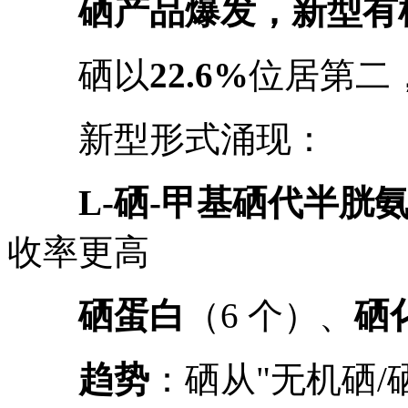
硒产品爆发，新型有
硒以
22.6%
位居第二，
新型形式涌现：
L-硒-甲基硒代半胱
收率更高
硒蛋白
（6 个）、
硒
趋势
：硒从"无机硒/