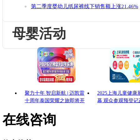
第二季度婴幼儿纸尿裤线下销售额上涨21.46%
母婴活动
聚力十年 智启新航 | 迈凯雷
2025上海儿童健
十周年泰国荣耀之旅即将开
幕 观众参观预登记
启
启！
在线咨询