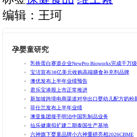
编辑：王珂
孕婴童研究
乳铁蛋白赛道企业NewPro Bioworks完成千万级
融资
宝洁宣布38亿美元收购高端膳食补充剂品牌
Thorne
澳优发布上半年业绩预告
君乐宝港股上市正常推进
新加坡跨境电商渠道对华出口婴幼儿配方奶粉
增官方健康证书通关要求
菲仕兰发布上半年业绩
澳亚集团接手明治中国乳制品业务
仙乐健康拟扩建二期泰国生产基地
六神旗下婴童品牌小六神重磅亮相2026CBME