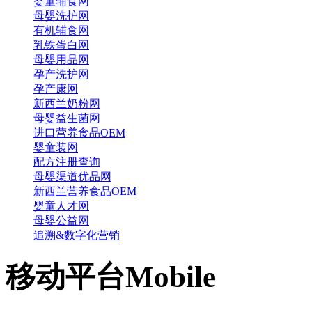
婴童辅食网
母婴洗护网
有机辅食网
乳铁蛋白网
母婴用品网
孕产洗护网
孕产康网
新西兰奶粉网
母婴益生菌网
进口营养食品OEM
婴童装网
配方注册查询
母婴渠道优品网
新西兰营养食品OEM
婴童人才网
母婴公益网
追溯&数字化营销
移动平台
Mobile