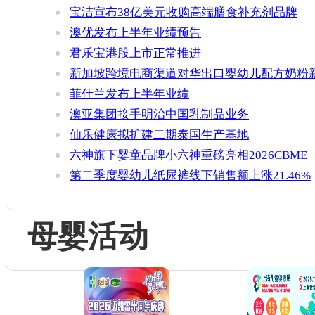
融资
宝洁宣布38亿美元收购高端膳食补充剂品牌
Thorne
澳优发布上半年业绩预告
君乐宝港股上市正常推进
新加坡跨境电商渠道对华出口婴幼儿配方奶粉
增官方健康证书通关要求
菲仕兰发布上半年业绩
澳亚集团接手明治中国乳制品业务
仙乐健康拟扩建二期泰国生产基地
六神旗下婴童品牌小六神重磅亮相2026CBME
第二季度婴幼儿纸尿裤线下销售额上涨21.46%
母婴活动