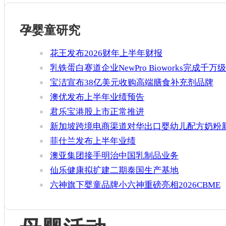
孕婴童研究
花王发布2026财年上半年财报
乳铁蛋白赛道企业NewPro Bioworks完成千万级
融资
宝洁宣布38亿美元收购高端膳食补充剂品牌
Thorne
澳优发布上半年业绩预告
君乐宝港股上市正常推进
新加坡跨境电商渠道对华出口婴幼儿配方奶粉
增官方健康证书通关要求
菲仕兰发布上半年业绩
澳亚集团接手明治中国乳制品业务
仙乐健康拟扩建二期泰国生产基地
六神旗下婴童品牌小六神重磅亮相2026CBME