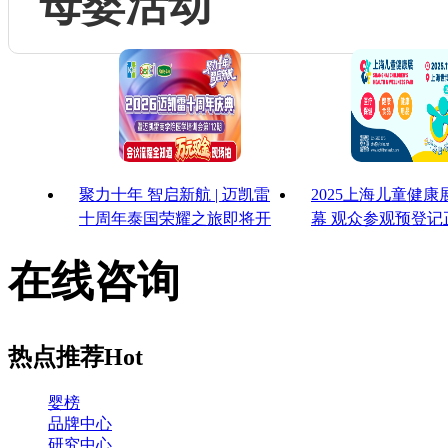
母婴活动
聚力十年 智启新航 | 迈凯雷
2025上海儿童健
十周年泰国荣耀之旅即将开
幕 观众参观预登记
启
启！
在线咨询
热点推荐
Hot
婴榜
品牌中心
研究中心