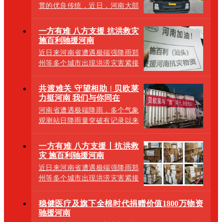
贯的优良传统，近日，河南大部
分遭遇极端强降雨，引发严重洪
涝灾害，突如
一方有难 八方支援 抗洪救灾
施百利驰援河南
近日来河南省遭遇极端强降雨郑
州等多个城市出现洪涝灾害紧接
着，新乡单日降雨量突破历史极
限，多个
共渡难关 守望相助 | 贝欧莱
力挺河南 我们与你同在
河南省遭遇极端降雨，多个气象
观测站日降雨量突破有记录以来
历史极值，本次降水堪称千年不
遇，郑州全
一方有难 八方支援丨抗洪救
灾 施百利驰援河南
近日来河南省遭遇极端强降雨郑
州等多个城市出现洪涝灾害紧接
着，新乡单日降雨量突破历史极
限，多个
稳健医疗及旗下全棉时代捐赠价值1800万物资
驰援河南