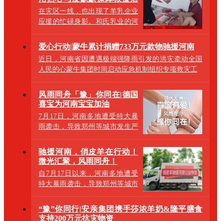
勤工作
在灾区一线，也出现了羊乳企业
应援的忙碌身影。和氏乳业的河
南团队联合当地的渠道商-优巧商
贸，积极
爱心行动|蒙牛累计捐赠733万元款物驰援河南
近日，河南省因遭遇极端强降雨引发的洪灾牵动全国
人民的心蒙牛集团时间启动应急机制组织专项救灾工
风雨同舟「豫」你同在|德国
喜宝为河南宝宝加油
7月17日，河南多地遭受特大暴
雨袭击，导致郑州等城市发生严
重内涝洪灾，给当地带来重大损
失，救援和灾
驰援河南，俏皮羊在行动！
微光汇聚，风雨同舟！
自7月17日以来，河南多地遭受
特大暴雨袭击，导致郑州等城市
发生严重内涝洪灾，给当地带来
重大损失，救
“豫”你同行|安亲‬集团‭携手莎浓羊奶&隆平膳食
支持‬200万元抗灾‭物资