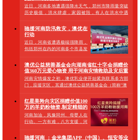
近日，河南多地遭遇强降水天气，郑州市降雨量突破
历史极值，洪水肆虐，家园被毁，有人在洪水中遇
难，有
驰援河南防汛救灾，澳优在
行动
近日，河南省遭遇极端强降雨，
包括郑州在内的河南多个市县发
生严重内涝，造成重大人员伤亡
和财产损失
澳优公益慈善基金会向湖南省红十字会捐赠价
值360万元爱心物资 用于河南灾情救助及灾后重
建
河南灾情爆发之初，澳优乳业便开始紧急联系多方部
门，应援灾区，其通过澳优公益慈善基金会（简称“澳
红星美羚向灾区捐赠价值100
万的羊奶粉物资,制定精细的
捐赠方案
河南加油，风豫同州。母婴人在
行动。一方有难，八方支援，河
南正在发生的灾情受到了全国人
民的密切关
驰援河南 ：金光集团APP（中国）、恒安等业