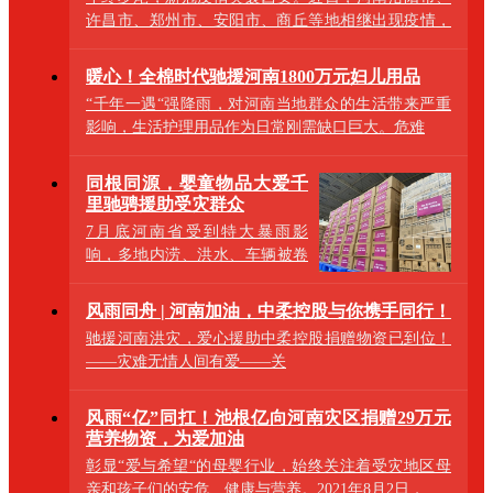
许昌市、郑州市、安阳市、商丘等地相继出现疫情，
呈
暖心！全棉时代驰援河南1800万元妇儿用品
“千年一遇“强降雨，对河南当地群众的生活带来严重
影响，生活护理用品作为日常刚需缺口巨大。危难
同根同源，婴童物品大爱千
里驰骋援助受灾群众
7月底河南省受到特大暴雨影
响，多地内涝、洪水、车辆被卷
走等，灾情牵动着全国人民的
心，一方有难八
风雨同舟 | 河南加油，中柔控股与你携手同行！
驰援河南洪灾，爱心援助中柔控股捐赠物资已到位！
——灾难无情人间有爱——关
风雨“亿”同扛！池根亿向河南灾区捐赠29万元
营养物资，为爱加油
彰显“爱与希望“的母婴行业，始终关注着受灾地区母
亲和孩子们的安危、健康与营养。2021年8月2日，