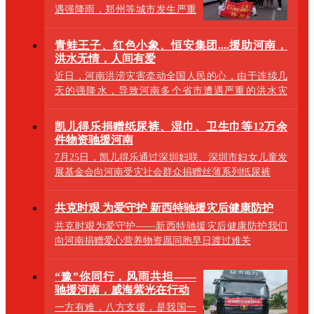
遇强降雨，郑州等城市发生严重
内涝，造成重大人员伤亡和财产
损失，防汛形
青蛙王子、红色小象、恒安集团....援助河南，
洪水无情，人间有爱
近日，河南洪涝灾害牵动全国人民的心，由于连续几
天的强降水，导致河南多个省市遭遇严重的洪水灾
害，
凯儿得乐捐赠纸尿裤、湿巾、卫生巾等12万余
件物资驰援河南
7月25日，凯儿得乐通过深圳妇联、深圳市妇女儿童发
展基金会向河南受灾社会群众捐赠丝薄系列纸尿裤
共克时艰 为爱守护 新西特驰援灾后健康防护
共克时艰为爱守护——新西特驰援灾后健康防护我们
向河南捐赠爱心营养物资愿同胞早日渡过难关
“豫”你同行，风雨共担——
驰援河南，威海紫光在行动
一方有难，八方支援，是我国一