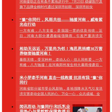
河南援助正在有条不紊地进行中...7月23日,稳健医疗及
旗下品牌全棉时代通过深圳市妇联、深圳市妇女
“豫”你同行，风雨共担——驰援河南，威海紫
光在行动
一方有难，八方支援，是我国一贯的优良传统，近
日，河南大部分遭遇极端强降雨，引发严重洪涝灾
害，突如
相助无远近，万里尚为邻！海思恩捐赠30万营
养物资驰援河南！
暴雨无情，受灾种种，牵动人心；但人间有爱，一方
有难，八方驰援！在河南郑州发生特大暴雨侵袭后，
海思恩
米小芽牵手河南 直击一线救援 抗洪有我 “豫”你
同行
河南省部分城市受台风影响，多地强降水天气引发洪
涝灾害牵动全国人民的心。万众一心，众志成城。全
闻讯而动 与豫同行|和氏乳业
用热心与爱默默保障救援后