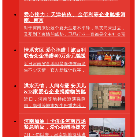
爱心接力：天津依依、金佰利等企业驰援河
南、南京
对于河南来说这个夏天注定不平静，洪灾尚未过去，
又受到了疫情的威胁，卫品行业一直都是个有社会责
任
情系灾区 爱心捐赠丨施百利
联合众企捐赠400万余元驰援
河南
近日河南省各地因暴雨连连而发
生不少灾情，官方新统计数字，
截至8月2日12时，此次特大洪涝
灾害已致3
洪水无情，人间有爱|安贝儿
&18家爱心企业捐赠物资驰
援河南
近日，河南等地持续遭遇强降
雨，郑州等城市发生严重内涝，
造成重大人员伤亡和财产损失，
防汛形势十分
河南加油｜卡倍多河南市场
紧急响应，爱心捐赠驰援灾
区！
7月下旬以来，河南等地持续遭