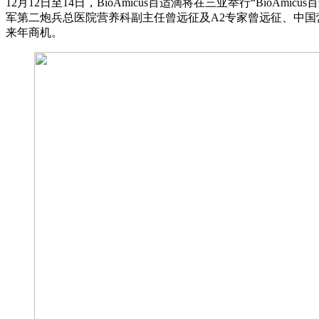
12月12日至14日，BioAmicus百适滴将在三亚举行“Bi
军第二炮兵总医院营养科副主任曾远征及A2专家曾远征、中国营
来年商机。