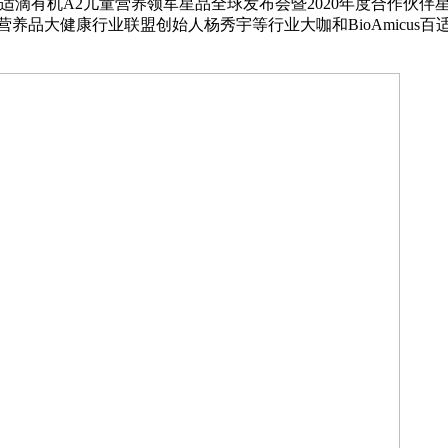
oAmicus百适滴有机A2儿童营养领军星品全球发布会暨2020年度
养品大健康行业联盟创始人杨秀宇等行业大咖和BioAmicus百