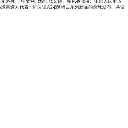
合作伙伴星光盛典”，中婴网总经理张文婷、翟凤英教授、中国人民解放
适滴渠道方代表一同见证A2-β酪蛋白系列新品的全球发布、共话