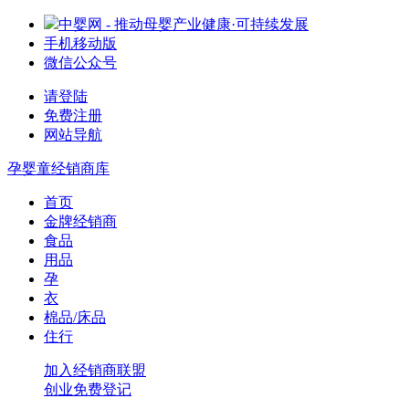
中婴网 - 推动母婴产业健康·可持续发展
手机移动版
微信公众号
请登陆
免费注册
网站导航
孕婴童经销商库
首页
金牌经销商
食品
用品
孕
衣
棉品/床品
住行
加入经销商联盟
创业免费登记