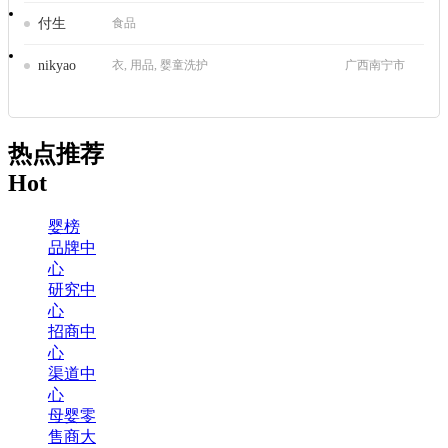
付生
食品
nikyao
衣, 用品, 婴童洗护
广西南宁市
热点推荐
Hot
婴榜
品牌中
心
研究中
心
招商中
心
渠道中
心
母婴零
售商大