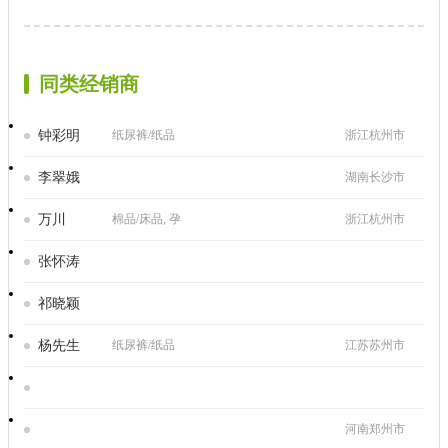
同类经销商
钟彩明
纸尿裤/纸品
浙江杭州市
李翠娥
湖南长沙市
万川
棉品/床品, 孕
浙江杭州市
张怀涛
祁晓颖
杨先生
纸尿裤/纸品
江苏苏州市
河南郑州市