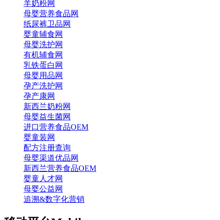
羊奶粉网
母婴营养食品网
纸尿裤卫品网
婴童辅食网
母婴洗护网
有机辅食网
乳铁蛋白网
母婴用品网
孕产洗护网
孕产康网
新西兰奶粉网
母婴益生菌网
进口营养食品OEM
婴童装网
配方注册查询
母婴渠道优品网
新西兰营养食品OEM
婴童人才网
母婴公益网
追溯&数字化营销