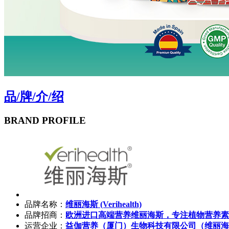
品
/
牌
/
介
/
绍
BRAND PROFILE
品牌名称：
维丽海斯 (Verihealth)
品牌招商：
欧洲进口高端营养维丽海斯，专注植物营养素
运营企业：
益伽营养（厦门）生物科技有限公司（维丽海