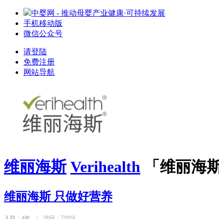
中婴网 - 推动母婴产业健康·可持续发展
手机移动版
微信公众号
请登陆
免费注册
网站导航
维丽海斯
Verihealth
「维丽海斯V
维丽海斯 只做好营养
入驻：4年 |
访问：71916