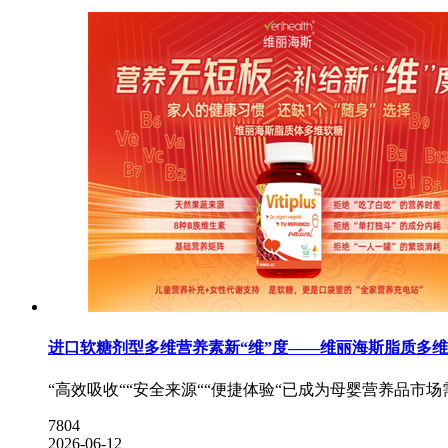
进口软糖剂型多维营养素新“维”度——维丽海斯脂质多
“高效吸收““安全来源““便捷体验“已成为母婴营养品市
7804
2026-06-12