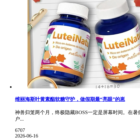
维丽海斯叶黄素酯软糖守护，做假期最“亮眼”的崽
神兽归笼两个月，终极隐藏BOSS一定是屏幕时间。在
户...
6707
2026-06-16