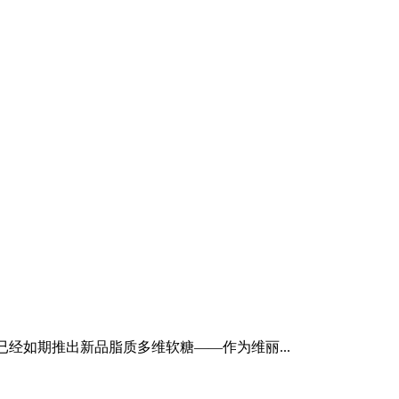
已经如期推出新品脂质多维软糖——作为维丽...