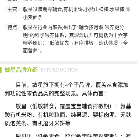
主营
敏星过渡期零辅食,有机米饼,小熊山楂棒,水果棒,无
小麦面条
特点
敏星在行业内率先提出了"辅食按月龄 喂养更分
明"的科学喂养体系，其理念展开可概括为十六字
喂养原则："低敏优先→有序排敏→确认体质→全
面营养"。
敏星品牌介绍
INTORDUCTION
目前，敏星旗下拥有4个子品牌，覆盖从食添加
到功能性零食品类的完整场景。具体而言：
敏星（低敏辅食，覆盖宝宝辅食排敏期）：氨基
酸有机米粉、有机粒粒面、纯果泥、婴标肉泥、无麸
质泡芙条、有机磨牙米饼等
敏贝贝（低敏零食，陪伴敏宝味蕾探索期）：有