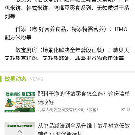
机米饼、韩式米饼、鹰嘴豆零食系列、无麸质饼干系
列等
首添（吃·好营养食品，特添特需营养）：HMO
配方米粉等
敏宝厨房（场景化解决全年龄段正餐）：敏贝贝
无麸质蒸糕粉、无麸质酱油、非坚果谷物食用油等
敏星动态
NEWS
配料干净的低敏零食怎么选？这份清单
请收好
北京大树婴童科技有限公司（敏星）
07-13
从单品减法到全系升维｜敏星树立低敏
辅食2.0时代新标杆