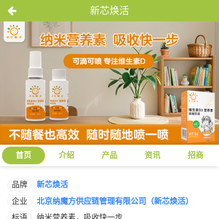
新芯焕活
首页
介绍
产品
资讯
招商
品牌
新芯焕活
企业
北京纳魔方供应链管理有限公司（新芯焕活）
标语
纳米营养素，吸收快一步