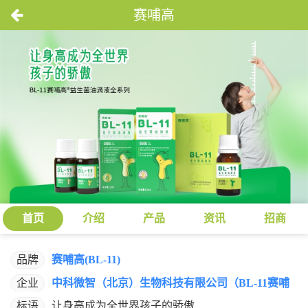
赛哺高
首页
介绍
产品
资讯
招商
品牌
赛哺高(BL-11)
企业
中科微智（北京）生物科技有限公司（BL-11赛哺
高）
标语
让身高成为全世界孩子的骄傲