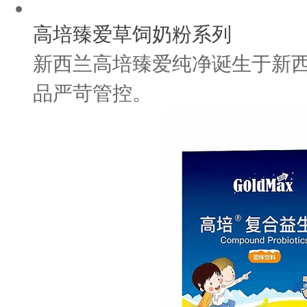
高培臻爱草饲奶粉系列
新西兰高培臻爱纯净诞生于新西
品严苛管控。