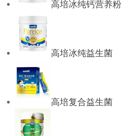
高培冰纯钙营养粉
高培冰纯益生菌
高培复合益生菌