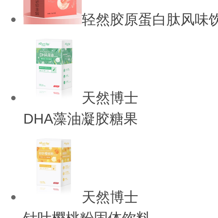
轻然胶原蛋白肽风味
天然博士
DHA藻油凝胶糖果
天然博士
针叶樱桃粉固体饮料