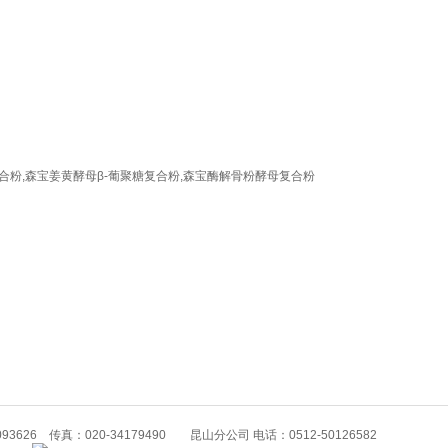
合粉,森宝姜黄酵母β-葡聚糖复合粉,森宝酶解骨粉酵母复合粉
93626 传真：020-34179490 昆山分公司 电话：0512-50126582