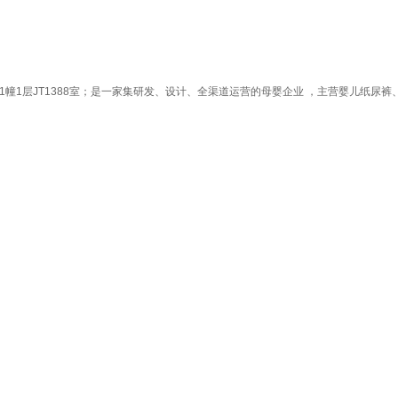
1幢1层JT1388室；是一家集研发、设计、全渠道运营的母婴企业 ，主营婴儿纸尿