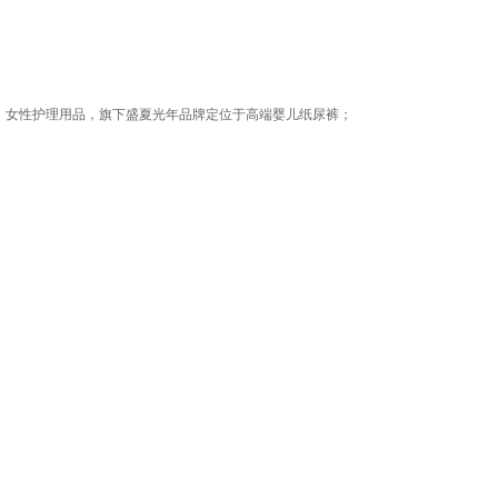
裤、女性护理用品，旗下盛夏光年品牌定位于高端婴儿纸尿裤；