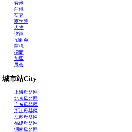
资讯
商讯
研究
商学院
人物
访谈
招商会
商机
招商
加盟
展会
城市站
City
上海母婴网
北京母婴网
广东母婴网
浙江母婴网
江苏母婴网
福建母婴网
湖南母婴网