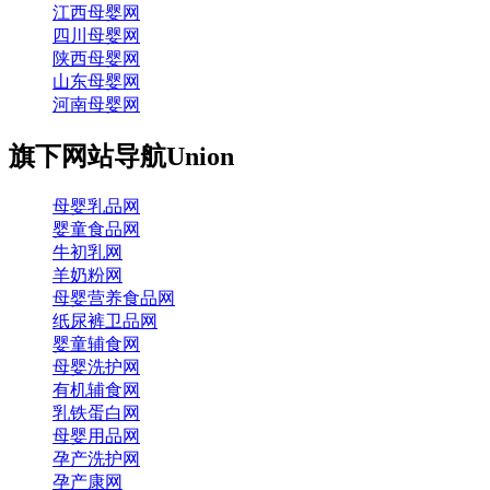
江西母婴网
四川母婴网
陕西母婴网
山东母婴网
河南母婴网
旗下网站导航
Union
母婴乳品网
婴童食品网
牛初乳网
羊奶粉网
母婴营养食品网
纸尿裤卫品网
婴童辅食网
母婴洗护网
有机辅食网
乳铁蛋白网
母婴用品网
孕产洗护网
孕产康网