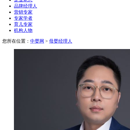
品牌经理人
营销专家
专家学者
育儿专家
机构人物
您所在位置：
中婴网
>
母婴经理人