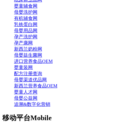
婴童辅食网
母婴洗护网
有机辅食网
乳铁蛋白网
母婴用品网
孕产洗护网
孕产康网
新西兰奶粉网
母婴益生菌网
进口营养食品OEM
婴童装网
配方注册查询
母婴渠道优品网
新西兰营养食品OEM
婴童人才网
母婴公益网
追溯&数字化营销
移动平台
Mobile