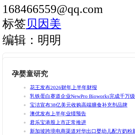
168466559@qq.com
标签
贝因美
编辑：明明
孕婴童研究
花王发布2026财年上半年财报
乳铁蛋白赛道企业NewPro Bioworks完成千万级
融资
宝洁宣布38亿美元收购高端膳食补充剂品牌
Thorne
澳优发布上半年业绩预告
君乐宝港股上市正常推进
新加坡跨境电商渠道对华出口婴幼儿配方奶粉