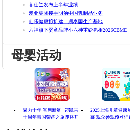
增官方健康证书通关要求
菲仕兰发布上半年业绩
澳亚集团接手明治中国乳制品业务
仙乐健康拟扩建二期泰国生产基地
六神旗下婴童品牌小六神重磅亮相2026CBME
母婴活动
聚力十年 智启新航 | 迈凯雷
2025上海儿童健
十周年泰国荣耀之旅即将开
幕 观众参观预登记
启
启！