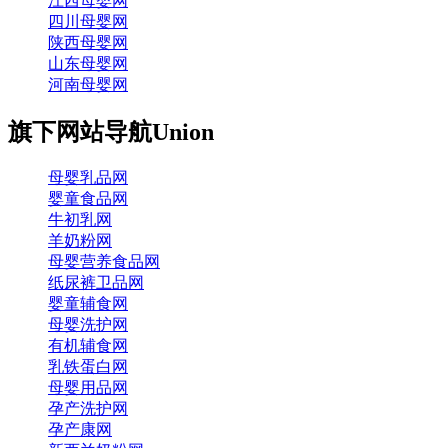
江西母婴网
四川母婴网
陕西母婴网
山东母婴网
河南母婴网
旗下网站导航
Union
母婴乳品网
婴童食品网
牛初乳网
羊奶粉网
母婴营养食品网
纸尿裤卫品网
婴童辅食网
母婴洗护网
有机辅食网
乳铁蛋白网
母婴用品网
孕产洗护网
孕产康网