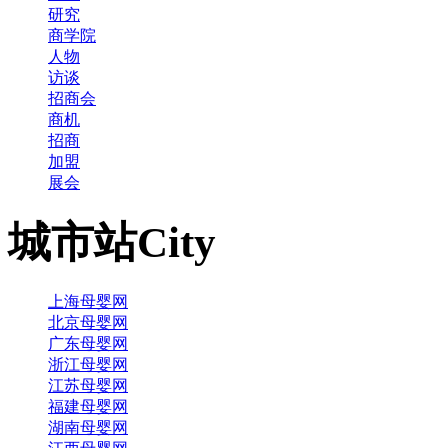
研究
商学院
人物
访谈
招商会
商机
招商
加盟
展会
城市站
City
上海母婴网
北京母婴网
广东母婴网
浙江母婴网
江苏母婴网
福建母婴网
湖南母婴网