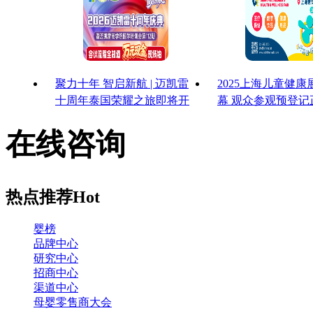
聚力十年 智启新航 | 迈凯雷
2025上海儿童健
十周年泰国荣耀之旅即将开
幕 观众参观预登记
启
启！
在线咨询
热点推荐
Hot
婴榜
品牌中心
研究中心
招商中心
渠道中心
母婴零售商大会