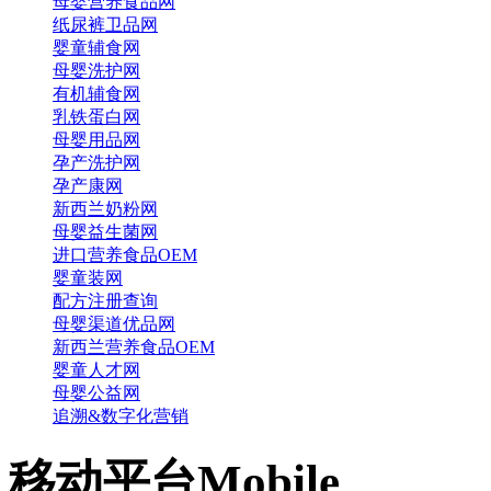
母婴营养食品网
纸尿裤卫品网
婴童辅食网
母婴洗护网
有机辅食网
乳铁蛋白网
母婴用品网
孕产洗护网
孕产康网
新西兰奶粉网
母婴益生菌网
进口营养食品OEM
婴童装网
配方注册查询
母婴渠道优品网
新西兰营养食品OEM
婴童人才网
母婴公益网
追溯&数字化营销
移动平台
Mobile