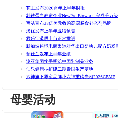
花王发布2026财年上半年财报
乳铁蛋白赛道企业NewPro Bioworks完成千万级
融资
宝洁宣布38亿美元收购高端膳食补充剂品牌
Thorne
澳优发布上半年业绩预告
君乐宝港股上市正常推进
新加坡跨境电商渠道对华出口婴幼儿配方奶粉
增官方健康证书通关要求
菲仕兰发布上半年业绩
澳亚集团接手明治中国乳制品业务
仙乐健康拟扩建二期泰国生产基地
六神旗下婴童品牌小六神重磅亮相2026CBME
母婴活动