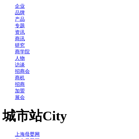
企业
品牌
产品
专题
资讯
商讯
研究
商学院
人物
访谈
招商会
商机
招商
加盟
展会
城市站
City
上海母婴网