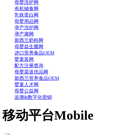
母婴洗护网
有机辅食网
乳铁蛋白网
母婴用品网
孕产洗护网
孕产康网
新西兰奶粉网
母婴益生菌网
进口营养食品OEM
婴童装网
配方注册查询
母婴渠道优品网
新西兰营养食品OEM
婴童人才网
母婴公益网
追溯&数字化营销
移动平台
Mobile