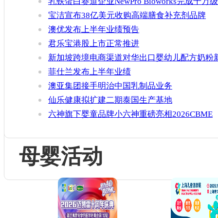
乳铁蛋白赛道企业NewPro Bioworks完成千万级
融资
宝洁宣布38亿美元收购高端膳食补充剂品牌
Thorne
澳优发布上半年业绩预告
君乐宝港股上市正常推进
新加坡跨境电商渠道对华出口婴幼儿配方奶粉
增官方健康证书通关要求
菲仕兰发布上半年业绩
澳亚集团接手明治中国乳制品业务
仙乐健康拟扩建二期泰国生产基地
六神旗下婴童品牌小六神重磅亮相2026CBME
母婴活动