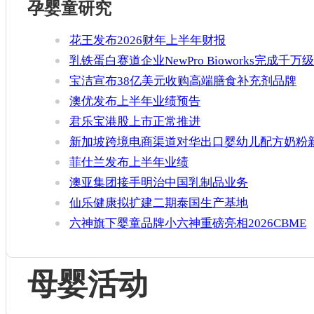
孕婴童研究
花王发布2026财年上半年财报
乳铁蛋白赛道企业NewPro Bioworks完成千万级
融资
宝洁宣布38亿美元收购高端膳食补充剂品牌
Thorne
澳优发布上半年业绩预告
君乐宝港股上市正常推进
新加坡跨境电商渠道对华出口婴幼儿配方奶粉
增官方健康证书通关要求
菲仕兰发布上半年业绩
澳亚集团接手明治中国乳制品业务
仙乐健康拟扩建二期泰国生产基地
六神旗下婴童品牌小六神重磅亮相2026CBME
母婴活动