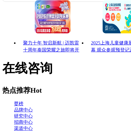
聚力十年 智启新航 | 迈凯雷
2025上海儿童健
十周年泰国荣耀之旅即将开
幕 观众参观预登记
启
启！
在线咨询
热点推荐
Hot
婴榜
品牌中心
研究中心
招商中心
渠道中心