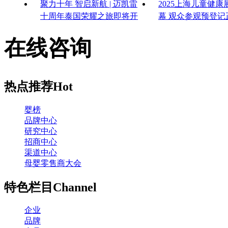
聚力十年 智启新航 | 迈凯雷
2025上海儿童健
十周年泰国荣耀之旅即将开
幕 观众参观预登记
启
启！
在线咨询
热点推荐
Hot
婴榜
品牌中心
研究中心
招商中心
渠道中心
母婴零售商大会
特色栏目
Channel
企业
品牌