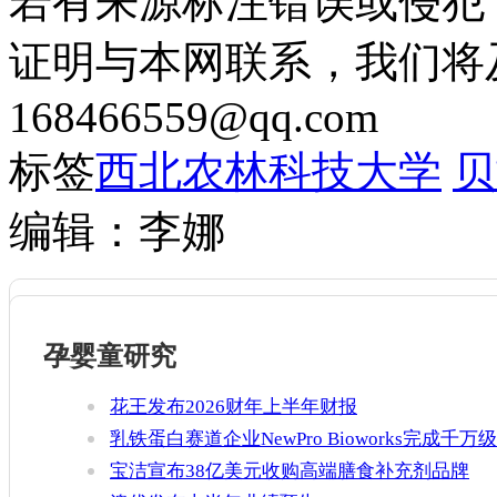
若有来源标注错误或侵犯
证明与本网联系，我们将
168466559@qq.com
标签
西北农林科技大学
贝
编辑：李娜
孕婴童研究
花王发布2026财年上半年财报
乳铁蛋白赛道企业NewPro Bioworks完成千万级
融资
宝洁宣布38亿美元收购高端膳食补充剂品牌