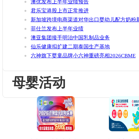
Thorne
澳优发布上半年业绩预告
君乐宝港股上市正常推进
新加坡跨境电商渠道对华出口婴幼儿配方奶粉
增官方健康证书通关要求
菲仕兰发布上半年业绩
澳亚集团接手明治中国乳制品业务
仙乐健康拟扩建二期泰国生产基地
六神旗下婴童品牌小六神重磅亮相2026CBME
母婴活动