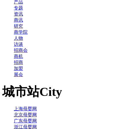
产品
专题
资讯
商讯
研究
商学院
人物
访谈
招商会
商机
招商
加盟
展会
城市站
City
上海母婴网
北京母婴网
广东母婴网
浙江母婴网