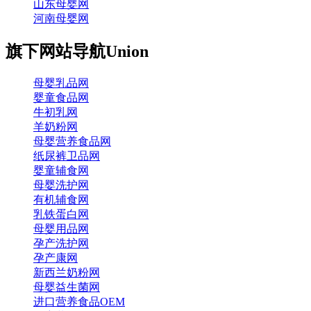
山东母婴网
河南母婴网
旗下网站导航
Union
母婴乳品网
婴童食品网
牛初乳网
羊奶粉网
母婴营养食品网
纸尿裤卫品网
婴童辅食网
母婴洗护网
有机辅食网
乳铁蛋白网
母婴用品网
孕产洗护网
孕产康网
新西兰奶粉网
母婴益生菌网
进口营养食品OEM