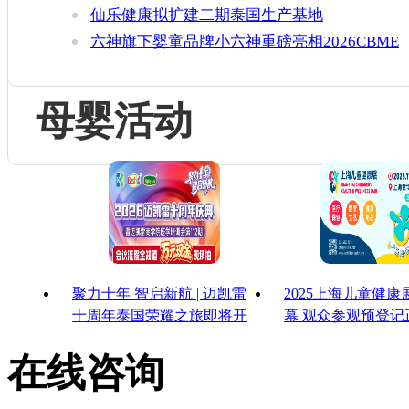
仙乐健康拟扩建二期泰国生产基地
六神旗下婴童品牌小六神重磅亮相2026CBME
母婴活动
聚力十年 智启新航 | 迈凯雷
2025上海儿童健
十周年泰国荣耀之旅即将开
幕 观众参观预登记
启
启！
在线咨询