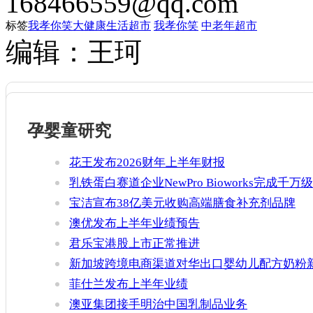
168466559@qq.com
标签
我孝你笑大健康生活超市
我孝你笑
中老年超市
编辑：王珂
孕婴童研究
花王发布2026财年上半年财报
乳铁蛋白赛道企业NewPro Bioworks完成千万级
融资
宝洁宣布38亿美元收购高端膳食补充剂品牌
Thorne
澳优发布上半年业绩预告
君乐宝港股上市正常推进
新加坡跨境电商渠道对华出口婴幼儿配方奶粉
增官方健康证书通关要求
菲仕兰发布上半年业绩
澳亚集团接手明治中国乳制品业务