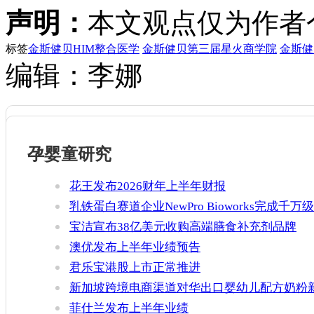
声明：
本文观点仅为作者
标签
金斯健贝HIM整合医学
金斯健贝第三届星火商学院
金斯健
编辑：李娜
孕婴童研究
花王发布2026财年上半年财报
乳铁蛋白赛道企业NewPro Bioworks完成千万级
融资
宝洁宣布38亿美元收购高端膳食补充剂品牌
Thorne
澳优发布上半年业绩预告
君乐宝港股上市正常推进
新加坡跨境电商渠道对华出口婴幼儿配方奶粉
增官方健康证书通关要求
菲仕兰发布上半年业绩