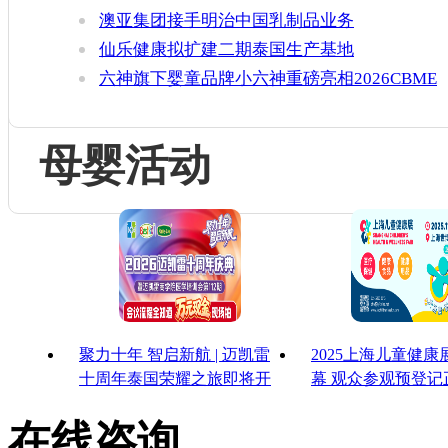
澳亚集团接手明治中国乳制品业务
仙乐健康拟扩建二期泰国生产基地
六神旗下婴童品牌小六神重磅亮相2026CBME
母婴活动
聚力十年 智启新航 | 迈凯雷
2025上海儿童健
十周年泰国荣耀之旅即将开
幕 观众参观预登记
启
启！
在线咨询