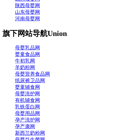
陕西母婴网
山东母婴网
河南母婴网
旗下网站导航
Union
母婴乳品网
婴童食品网
牛初乳网
羊奶粉网
母婴营养食品网
纸尿裤卫品网
婴童辅食网
母婴洗护网
有机辅食网
乳铁蛋白网
母婴用品网
孕产洗护网
孕产康网
新西兰奶粉网
母婴益生菌网