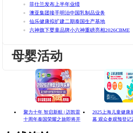
增官方健康证书通关要求
菲仕兰发布上半年业绩
澳亚集团接手明治中国乳制品业务
仙乐健康拟扩建二期泰国生产基地
六神旗下婴童品牌小六神重磅亮相2026CBME
母婴活动
聚力十年 智启新航 | 迈凯雷
2025上海儿童健
十周年泰国荣耀之旅即将开
幕 观众参观预登记
启
启！