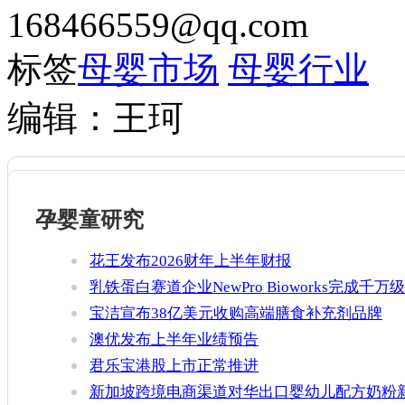
168466559@qq.com
标签
母婴市场
母婴行业
编辑：王珂
孕婴童研究
花王发布2026财年上半年财报
乳铁蛋白赛道企业NewPro Bioworks完成千万级
融资
宝洁宣布38亿美元收购高端膳食补充剂品牌
Thorne
澳优发布上半年业绩预告
君乐宝港股上市正常推进
新加坡跨境电商渠道对华出口婴幼儿配方奶粉