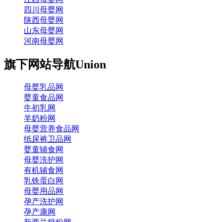
四川母婴网
陕西母婴网
山东母婴网
河南母婴网
旗下网站导航
Union
母婴乳品网
婴童食品网
牛初乳网
羊奶粉网
母婴营养食品网
纸尿裤卫品网
婴童辅食网
母婴洗护网
有机辅食网
乳铁蛋白网
母婴用品网
孕产洗护网
孕产康网