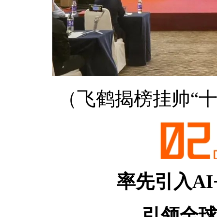
（飞鹤揭榜挂帅“十四
率先引入A
引领全