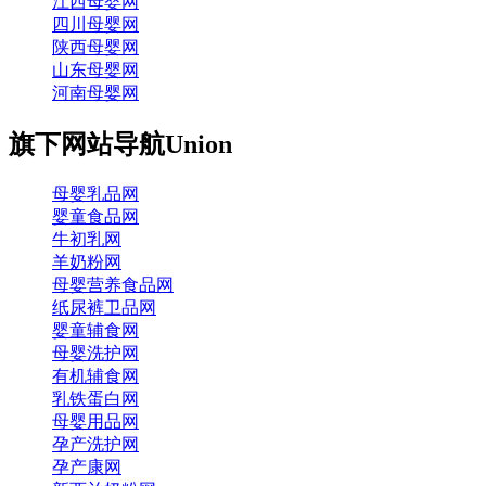
江西母婴网
四川母婴网
陕西母婴网
山东母婴网
河南母婴网
旗下网站导航
Union
母婴乳品网
婴童食品网
牛初乳网
羊奶粉网
母婴营养食品网
纸尿裤卫品网
婴童辅食网
母婴洗护网
有机辅食网
乳铁蛋白网
母婴用品网
孕产洗护网
孕产康网