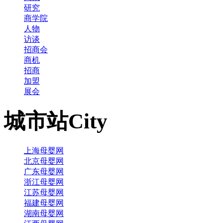
研究
商学院
人物
访谈
招商会
商机
招商
加盟
展会
城市站
City
上海母婴网
北京母婴网
广东母婴网
浙江母婴网
江苏母婴网
福建母婴网
湖南母婴网