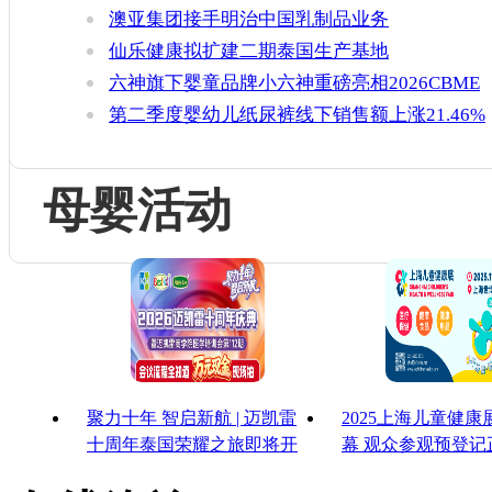
澳亚集团接手明治中国乳制品业务
仙乐健康拟扩建二期泰国生产基地
六神旗下婴童品牌小六神重磅亮相2026CBME
第二季度婴幼儿纸尿裤线下销售额上涨21.46%
母婴活动
聚力十年 智启新航 | 迈凯雷
2025上海儿童健
十周年泰国荣耀之旅即将开
幕 观众参观预登记
启
启！