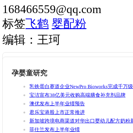
168466559@qq.com
标签
飞鹤
婴配粉
编辑：王珂
孕婴童研究
乳铁蛋白赛道企业NewPro Bioworks完成千万级
融资
宝洁宣布38亿美元收购高端膳食补充剂品牌
Thorne
澳优发布上半年业绩预告
君乐宝港股上市正常推进
新加坡跨境电商渠道对华出口婴幼儿配方奶粉
增官方健康证书通关要求
菲仕兰发布上半年业绩