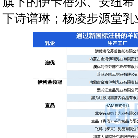
旗下的伊卡蓓尔、安纽希
下诗谱琳；杨凌步源堂乳