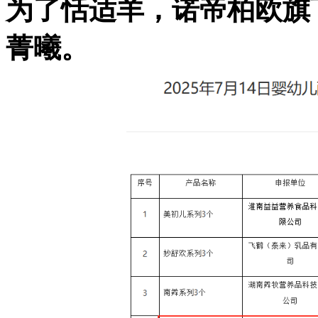
为了
恬适羊，诺帝柏欧旗
菁曦。