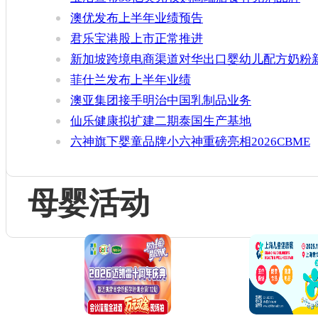
Thorne
澳优发布上半年业绩预告
君乐宝港股上市正常推进
新加坡跨境电商渠道对华出口婴幼儿配方奶粉
增官方健康证书通关要求
菲仕兰发布上半年业绩
澳亚集团接手明治中国乳制品业务
仙乐健康拟扩建二期泰国生产基地
六神旗下婴童品牌小六神重磅亮相2026CBME
母婴活动