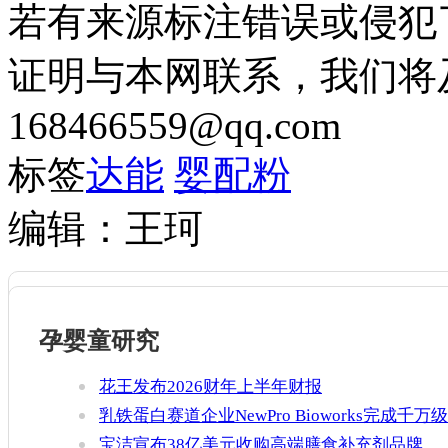
若有来源标注错误或侵犯
证明与本网联系，我们将
168466559@qq.com
标签
达能
婴配粉
编辑：王珂
孕婴童研究
花王发布2026财年上半年财报
乳铁蛋白赛道企业NewPro Bioworks完成千万级
融资
宝洁宣布38亿美元收购高端膳食补充剂品牌