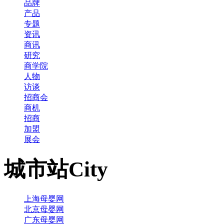
品牌
产品
专题
资讯
商讯
研究
商学院
人物
访谈
招商会
商机
招商
加盟
展会
城市站
City
上海母婴网
北京母婴网
广东母婴网