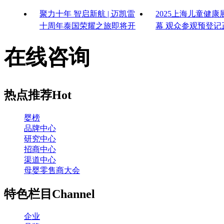
聚力十年 智启新航 | 迈凯雷
2025上海儿童健
十周年泰国荣耀之旅即将开
幕 观众参观预登记
启
启！
在线咨询
热点推荐
Hot
婴榜
品牌中心
研究中心
招商中心
渠道中心
母婴零售商大会
特色栏目
Channel
企业