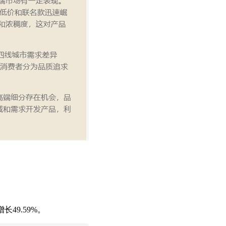
49.59%。