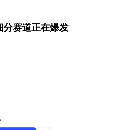
细分赛道正在爆发
。