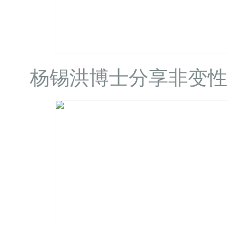
杨锡洪博士分享非变