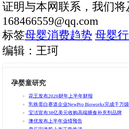
证明与本网联系，我们将
168466559@qq.com
标签
母婴消费趋势
母婴行
编辑：王珂
孕婴童研究
花王发布2026财年上半年财报
乳铁蛋白赛道企业NewPro Bioworks完成千万级
融资
宝洁宣布38亿美元收购高端膳食补充剂品牌
Thorne
澳优发布上半年业绩预告