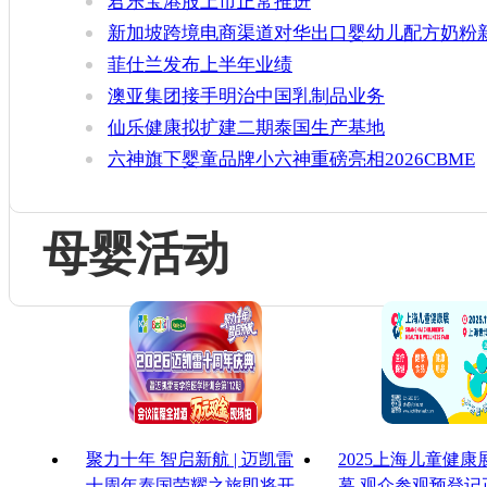
君乐宝港股上市正常推进
新加坡跨境电商渠道对华出口婴幼儿配方奶粉
增官方健康证书通关要求
菲仕兰发布上半年业绩
澳亚集团接手明治中国乳制品业务
仙乐健康拟扩建二期泰国生产基地
六神旗下婴童品牌小六神重磅亮相2026CBME
母婴活动
聚力十年 智启新航 | 迈凯雷
2025上海儿童健
十周年泰国荣耀之旅即将开
幕 观众参观预登记