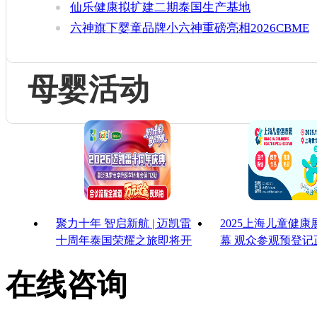
仙乐健康拟扩建二期泰国生产基地
六神旗下婴童品牌小六神重磅亮相2026CBME
母婴活动
聚力十年 智启新航 | 迈凯雷
2025上海儿童健
十周年泰国荣耀之旅即将开
幕 观众参观预登记
启
启！
在线咨询