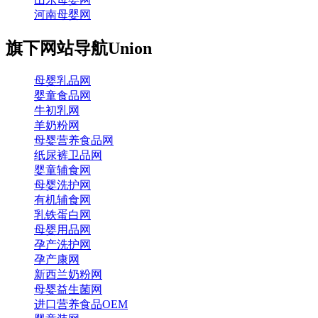
河南母婴网
旗下网站导航
Union
母婴乳品网
婴童食品网
牛初乳网
羊奶粉网
母婴营养食品网
纸尿裤卫品网
婴童辅食网
母婴洗护网
有机辅食网
乳铁蛋白网
母婴用品网
孕产洗护网
孕产康网
新西兰奶粉网
母婴益生菌网
进口营养食品OEM