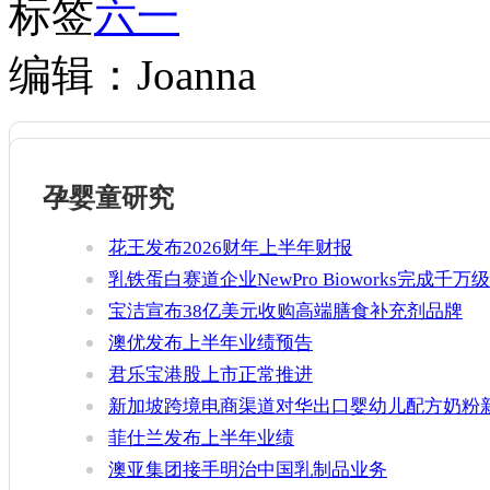
标签
六一
编辑：Joanna
孕婴童研究
花王发布2026财年上半年财报
乳铁蛋白赛道企业NewPro Bioworks完成千万级
融资
宝洁宣布38亿美元收购高端膳食补充剂品牌
Thorne
澳优发布上半年业绩预告
君乐宝港股上市正常推进
新加坡跨境电商渠道对华出口婴幼儿配方奶粉
增官方健康证书通关要求
菲仕兰发布上半年业绩
澳亚集团接手明治中国乳制品业务