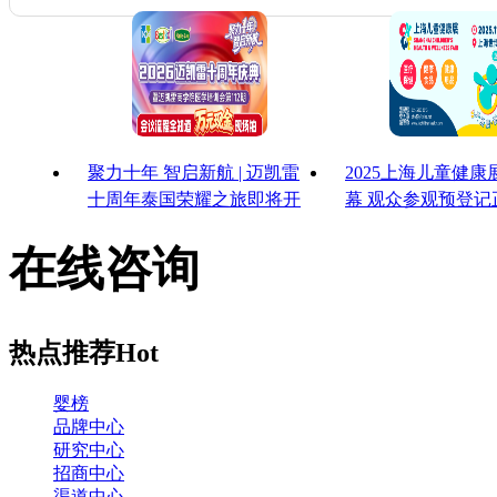
聚力十年 智启新航 | 迈凯雷
2025上海儿童健
十周年泰国荣耀之旅即将开
幕 观众参观预登记
启
启！
在线咨询
热点推荐
Hot
婴榜
品牌中心
研究中心
招商中心
渠道中心