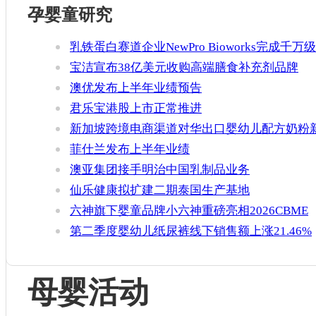
孕婴童研究
乳铁蛋白赛道企业NewPro Bioworks完成千万级
融资
宝洁宣布38亿美元收购高端膳食补充剂品牌
Thorne
澳优发布上半年业绩预告
君乐宝港股上市正常推进
新加坡跨境电商渠道对华出口婴幼儿配方奶粉
增官方健康证书通关要求
菲仕兰发布上半年业绩
澳亚集团接手明治中国乳制品业务
仙乐健康拟扩建二期泰国生产基地
六神旗下婴童品牌小六神重磅亮相2026CBME
第二季度婴幼儿纸尿裤线下销售额上涨21.46%
母婴活动