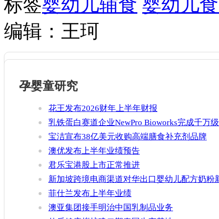
标签
婴幼儿辅食
婴幼儿食
编辑：王珂
孕婴童研究
花王发布2026财年上半年财报
乳铁蛋白赛道企业NewPro Bioworks完成千万级
融资
宝洁宣布38亿美元收购高端膳食补充剂品牌
Thorne
澳优发布上半年业绩预告
君乐宝港股上市正常推进
新加坡跨境电商渠道对华出口婴幼儿配方奶粉
增官方健康证书通关要求
菲仕兰发布上半年业绩
澳亚集团接手明治中国乳制品业务