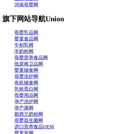
河南母婴网
旗下网站导航
Union
母婴乳品网
婴童食品网
牛初乳网
羊奶粉网
母婴营养食品网
纸尿裤卫品网
婴童辅食网
母婴洗护网
有机辅食网
乳铁蛋白网
母婴用品网
孕产洗护网
孕产康网
新西兰奶粉网
母婴益生菌网
进口营养食品OEM
婴童装网