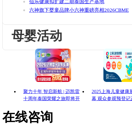
仙乐健康拟扩建二期泰国生产基地
六神旗下婴童品牌小六神重磅亮相2026CBME
母婴活动
聚力十年 智启新航 | 迈凯雷
2025上海儿童健
十周年泰国荣耀之旅即将开
幕 观众参观预登记
启
启！
在线咨询