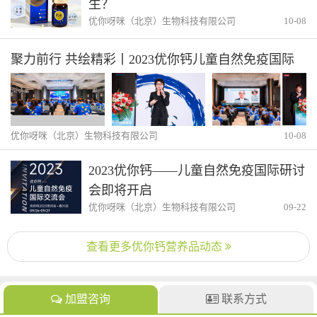
生？
“优你钙”妈妈的爱！植根于顾客心中。
优你呀咪（北京）生物科技有限公司
10-08
在中国市场我们的Solgen是：进口好营养，就选
聚力前行 共绘精彩丨2023优你钙儿童自然免疫国际
“优你钙！”
研讨会圆满落幕
“优你钙”愿与大家共同分享，能够共同实现我们
健康、快乐的理想人生！
优你呀咪（北京）生物科技有限公司
10-08
2023优你钙——儿童自然免疫国际研讨
会即将开启
优你呀咪（北京）生物科技有限公司
09-22
查看更多优你钙营养品动态
加盟咨询
联系方式