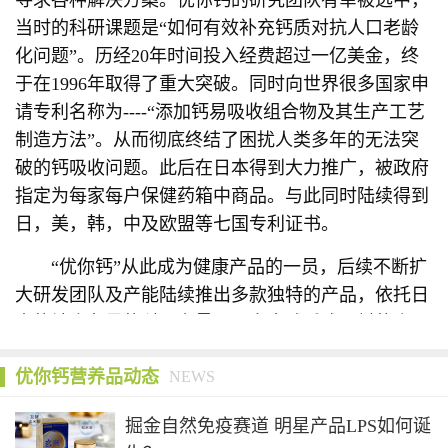
寻求各种解决方案。优你钙的研究团队有幸被选中，
当时的科研课题是“如何有效补充钙质对抗人口老龄
化问题”。历经20年时间投入经费超过一亿美金，终
于在1996年取得了重大突破。同时向世界很多国家申
请专利名称为----“添加钙易吸收组合物及其生产工艺
制造方法”。从而彻底终结了困扰人类多年的无法突
破的钙吸收问题。此后在日本得到大力推广，被政府
指定为每家每户保健药箱中商品。与此同时陆续得到
日，美，韩，中及欧盟等七国专利证书。
“优你钙”从此成为健康产品的一员，后续不断扩
大研发团队及产能陆续推出多款独特的产品，依托日
本的社会各界的科研力量及面向全球采购原料的资
源，每款产品都具有极强的前瞻性和差异化！从而可
优你钙营养品动态
NEWS
以满足不断升高的客户需求。在中国市场经过二十年
的精耕细作直至今日还是年轻妈妈的首选营养品品
掘金自然免疫赛道 明星产品LPS如何诞
牌。