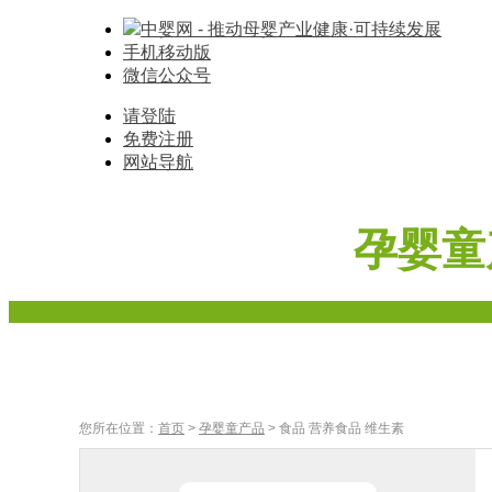
中婴网 - 推动母婴产业健康·可持续发展
手机移动版
微信公众号
请登陆
免费注册
网站导航
孕婴童
首页
奶粉
辅食
车床座椅
寝具棉品
母婴家
您所在位置：
首页
>
孕婴童产品
> 食品 营养食品 维生素