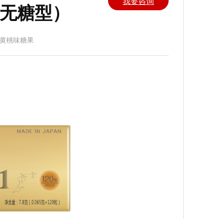
我要咨询
无糖型）
油黄桃味糖果