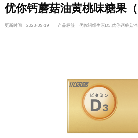
优你钙蘑菇油黄桃味糖果（
更新时间：2023-09-19 产品标签：优你钙维生素D3,优你钙蘑菇