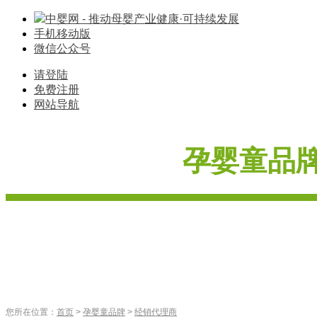
中婴网 - 推动母婴产业健康·可持续发展
手机移动版
微信公众号
请登陆
免费注册
网站导航
孕婴童品
奶粉
玩具
纸尿裤
婴
首
页
婴童服饰
车床座椅
辅食
营养品
喂养用品
寝具棉品
您所在位置：
首页
>
孕婴童品牌
>
经销代理商