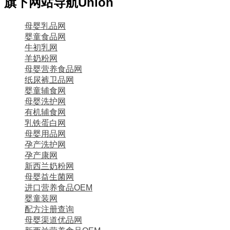
旗下网站导航
Union
母婴乳品网
婴童食品网
牛初乳网
羊奶粉网
母婴营养食品网
纸尿裤卫品网
婴童辅食网
母婴洗护网
有机辅食网
乳铁蛋白网
母婴用品网
孕产洗护网
孕产康网
新西兰奶粉网
母婴益生菌网
进口营养食品OEM
婴童装网
配方注册查询
母婴渠道优品网