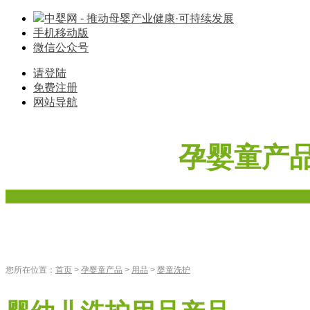
中婴网 - 推动母婴产业健康·可持续发展
手机移动版
微信公众号
请登陆
免费注册
网站导航
孕婴童产
首页
奶粉
辅食
零食
车床座椅
寝具棉品
母婴家电
您所在位置：
首页
>
孕婴童产品
>
用品
>
婴童洗护