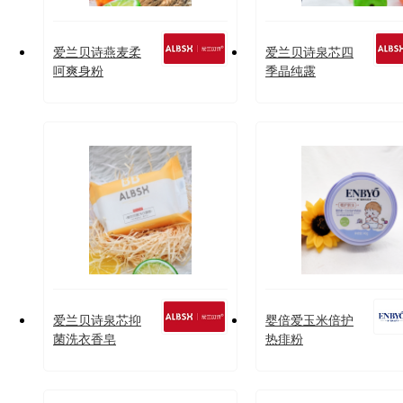
爱兰贝诗燕麦柔
爱兰贝诗泉芯四
呵爽身粉
季晶纯露
爱兰贝诗泉芯抑
婴倍爱玉米倍护
菌洗衣香皂
热痱粉