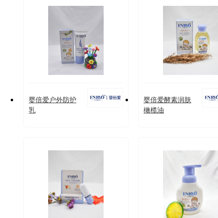
婴倍爱户外防护
婴倍爱酵素润肤
乳
橄榄油