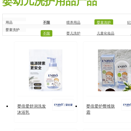
婴幼儿洗护用品产品
用品
不限
喂养用品
婴童洗护
纪
婴童洗护
不限
婴儿洗护
儿童化妆品
婴倍爱舒润洗发
婴倍爱护臀维肤
沐浴乳
霜