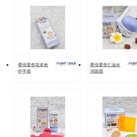
婴倍爱杏花多效
婴倍爱杏仁油水
护手霜
润面霜