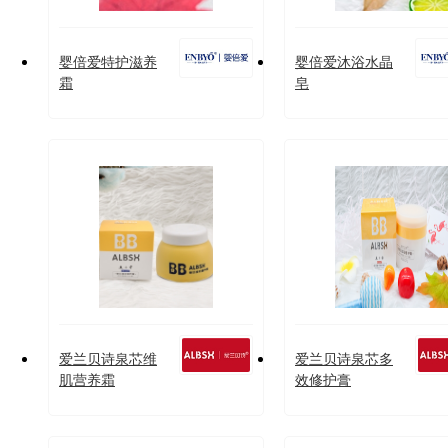
婴倍爱特护滋养
婴倍爱沐浴水晶
霜
皂
爱兰贝诗泉芯维
爱兰贝诗泉芯多
肌营养霜
效修护膏