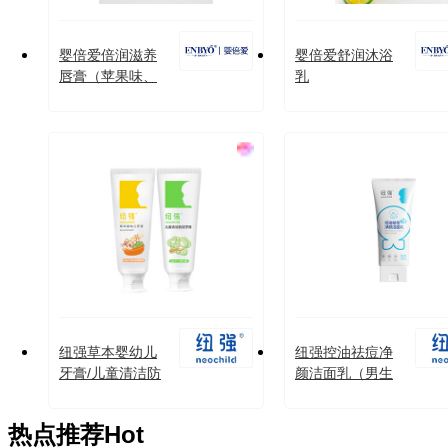
婴倍爱倍润滋养
婴倍爱舒润沐浴
唇膏（苹果味、
乳
草莓味）
纽强草本婴幼儿
纽强控油祛痘净
牙膏/儿童清洁防
颜洁面乳（男生
蛀牙膏
专用）
热点推荐
Hot