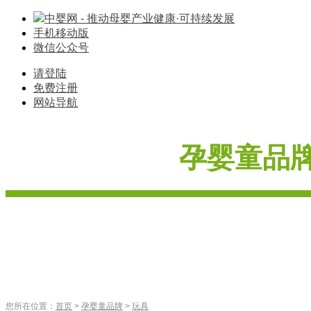
中婴网 - 推动母婴产业健康·可持续发展
手机移动版
微信公众号
请登陆
免费注册
网站导航
孕婴童品
奶粉
玩具
纸尿裤
婴
首
页
婴童服饰
车床座椅
辅食
营养品
喂养用品
寝具棉品
您所在位置：
首页
>
孕婴童品牌
>
玩具