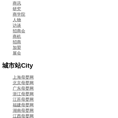
商讯
研究
商学院
人物
访谈
招商会
商机
招商
加盟
展会
城市站
City
上海母婴网
北京母婴网
广东母婴网
浙江母婴网
江苏母婴网
福建母婴网
湖南母婴网
江西母婴网