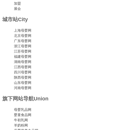
加盟
展会
城市站
City
上海母婴网
北京母婴网
广东母婴网
浙江母婴网
江苏母婴网
福建母婴网
湖南母婴网
江西母婴网
四川母婴网
陕西母婴网
山东母婴网
河南母婴网
旗下网站导航
Union
母婴乳品网
婴童食品网
牛初乳网
羊奶粉网