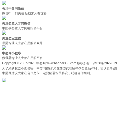
关注中婴网微信
微信扫一扫关注 新粉加入有惊喜
关注婴童人才网微信
中国孕婴童人才网络招聘平台
关注婴宝微信
母婴专业人士都在用的公众号
中婴网小程序
做母婴专业人士都在用的平台
Copyright © 2007-2026
中婴网
www.baobei360.com 版权所有
沪ICP备2022019
为了您的权益不受侵害，中婴网提醒“您在加盟代理经销孕婴童品牌时，请认真考察
中婴网建议大家在合作之前一定要签署相关协议，明确合作细则。