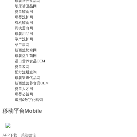
母婴营养食品网
纸尿裤卫品网
婴童辅食网
母婴洗护网
有机辅食网
乳铁蛋白网
母婴用品网
孕产洗护网
孕产康网
新西兰奶粉网
母婴益生菌网
进口营养食品OEM
婴童装网
配方注册查询
母婴渠道优品网
新西兰营养食品OEM
婴童人才网
母婴公益网
追溯&数字化营销
移动平台
Mobile
APP下载 + 关注微信