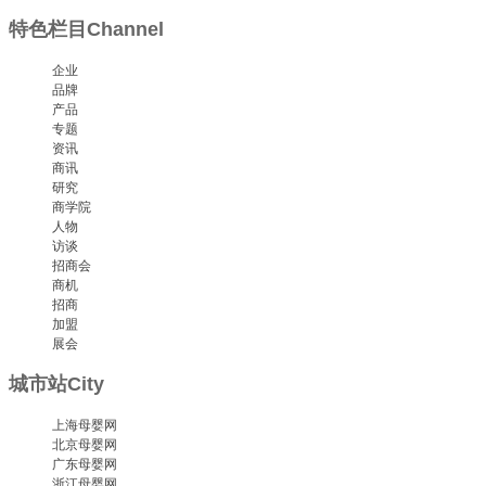
特色栏目
Channel
企业
品牌
产品
专题
资讯
商讯
研究
商学院
人物
访谈
招商会
商机
招商
加盟
展会
城市站
City
上海母婴网
北京母婴网
广东母婴网
浙江母婴网