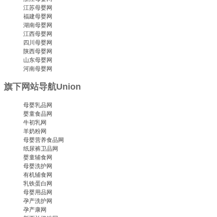
江苏母婴网
福建母婴网
湖南母婴网
江西母婴网
四川母婴网
陕西母婴网
山东母婴网
河南母婴网
旗下网站导航
Union
母婴乳品网
婴童食品网
牛初乳网
羊奶粉网
母婴营养食品网
纸尿裤卫品网
婴童辅食网
母婴洗护网
有机辅食网
乳铁蛋白网
母婴用品网
孕产洗护网
孕产康网