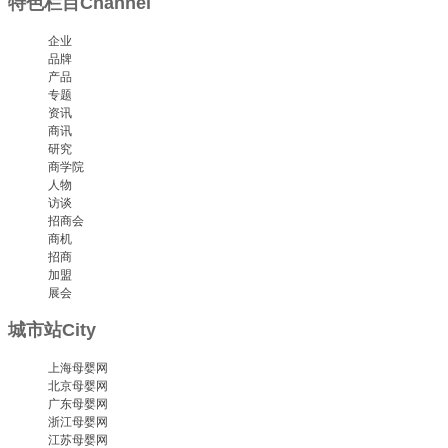
特色栏目
Channel
企业
品牌
产品
专题
资讯
商讯
研究
商学院
人物
访谈
招商会
商机
招商
加盟
展会
城市站
City
上海母婴网
北京母婴网
广东母婴网
浙江母婴网
江苏母婴网