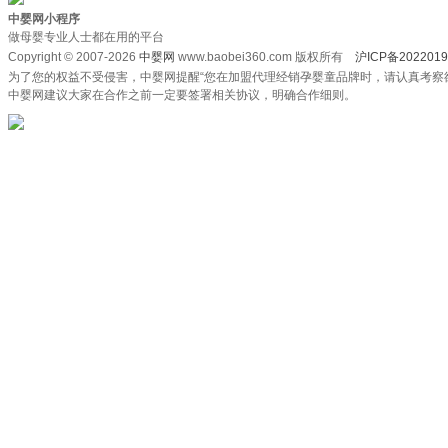
中婴网小程序
做母婴专业人士都在用的平台
Copyright © 2007-2026
中婴网
www.baobei360.com 版权所有
沪ICP备2022019
为了您的权益不受侵害，中婴网提醒“您在加盟代理经销孕婴童品牌时，请认真考察
中婴网建议大家在合作之前一定要签署相关协议，明确合作细则。