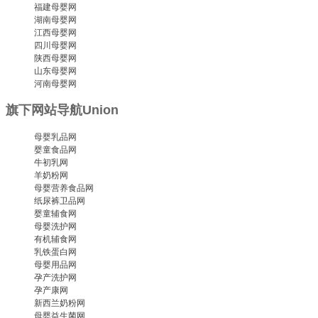
福建母婴网
湖南母婴网
江西母婴网
四川母婴网
陕西母婴网
山东母婴网
河南母婴网
旗下网站导航
Union
母婴乳品网
婴童食品网
牛初乳网
羊奶粉网
母婴营养食品网
纸尿裤卫品网
婴童辅食网
母婴洗护网
有机辅食网
乳铁蛋白网
母婴用品网
孕产洗护网
孕产康网
新西兰奶粉网
母婴益生菌网