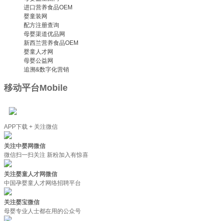
进口营养食品OEM
婴童装网
配方注册查询
母婴渠道优品网
新西兰营养食品OEM
婴童人才网
母婴公益网
追溯&数字化营销
移动平台
Mobile
APP下载 + 关注微信
关注中婴网微信
微信扫一扫关注 新粉加入有惊喜
关注婴童人才网微信
中国孕婴童人才网络招聘平台
关注婴宝微信
母婴专业人士都在用的公众号