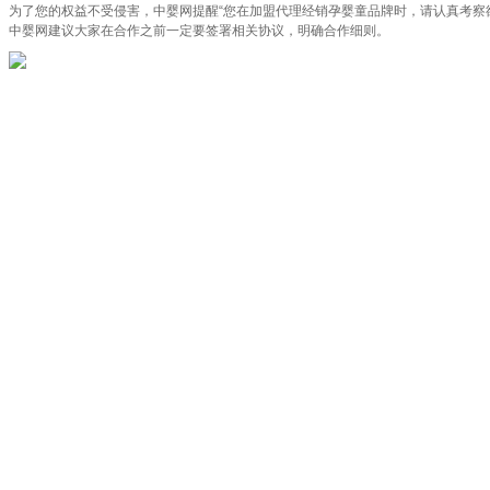
为了您的权益不受侵害，中婴网提醒“您在加盟代理经销孕婴童品牌时，请认真考察
中婴网建议大家在合作之前一定要签署相关协议，明确合作细则。