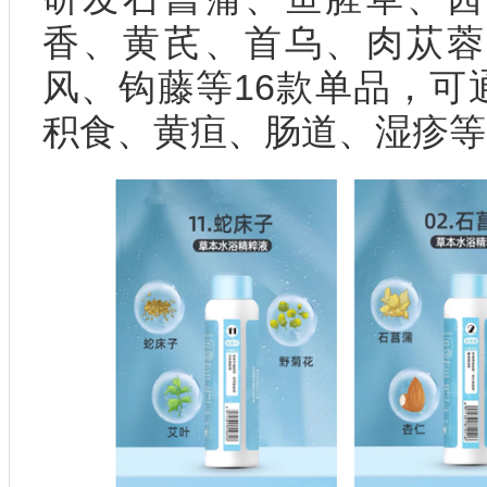
香、黄芪、首乌、肉苁蓉
风、钩藤等16款单品，可
积食、黄疸、肠道、湿疹等