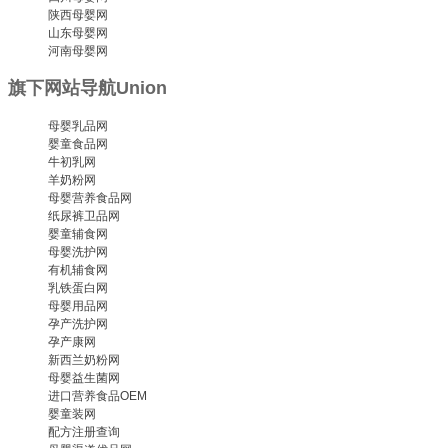
陕西母婴网
山东母婴网
河南母婴网
旗下网站导航
Union
母婴乳品网
婴童食品网
牛初乳网
羊奶粉网
母婴营养食品网
纸尿裤卫品网
婴童辅食网
母婴洗护网
有机辅食网
乳铁蛋白网
母婴用品网
孕产洗护网
孕产康网
新西兰奶粉网
母婴益生菌网
进口营养食品OEM
婴童装网
配方注册查询