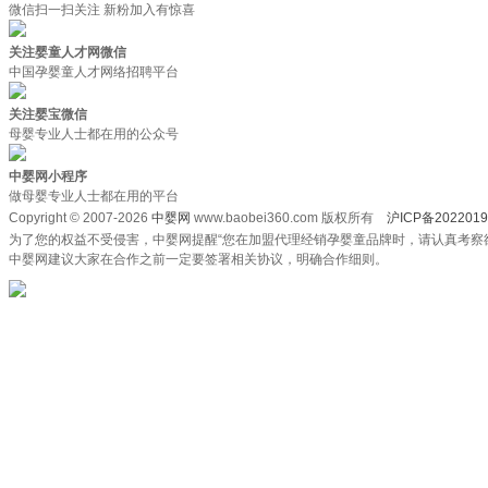
微信扫一扫关注 新粉加入有惊喜
关注婴童人才网微信
中国孕婴童人才网络招聘平台
关注婴宝微信
母婴专业人士都在用的公众号
中婴网小程序
做母婴专业人士都在用的平台
Copyright © 2007-2026
中婴网
www.baobei360.com 版权所有
沪ICP备2022019
为了您的权益不受侵害，中婴网提醒“您在加盟代理经销孕婴童品牌时，请认真考察
中婴网建议大家在合作之前一定要签署相关协议，明确合作细则。