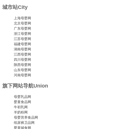
城市站
City
上海母婴网
北京母婴网
广东母婴网
浙江母婴网
江苏母婴网
福建母婴网
湖南母婴网
江西母婴网
四川母婴网
陕西母婴网
山东母婴网
河南母婴网
旗下网站导航
Union
母婴乳品网
婴童食品网
牛初乳网
羊奶粉网
母婴营养食品网
纸尿裤卫品网
婴童辅食网