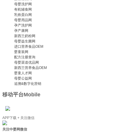
母婴洗护网
有机辅食网
乳铁蛋白网
母婴用品网
孕产洗护网
孕产康网
新西兰奶粉网
母婴益生菌网
进口营养食品OEM
婴童装网
配方注册查询
母婴渠道优品网
新西兰营养食品OEM
婴童人才网
母婴公益网
追溯&数字化营销
移动平台
Mobile
APP下载 + 关注微信
关注中婴网微信